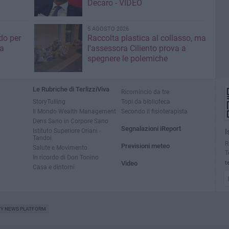
Decaro - VIDEO
5 AGOSTO 2026
do per
Raccolta plastica al collasso, ma
ia
l'assessora Ciliento prova a
spegnere le polemiche
Le Rubriche di TerlizziViva
Ricomincio da tre
StoryTulling
Topi da biblioteca
Il Mondo Wealth Management
Secondo il fisioterapista
Dens Sano in Corpore Sano
Segnalazioni iReport
Istituto Superiore Oriani -
I
Tandoi
R
Previsioni meteo
Salute e Movimento
T
In ricordo di Don Tonino
Video
t
Casa e dintorni
TY NEWS PLATFORM