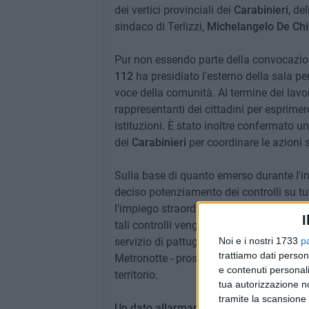
dei vertici provinciali dei
Carabinieri
, de
sindaco di Terlizzi,
Michelangelo De Chi
​Pur non essendo parte della convocazio
112
ha presidiato l'esterno della sala per
voce della comunità. Al termine dei lavor
rappresentanti dei cittadini per esprimer
istituzioni. È stato inoltre confermato u
dei
Carabinieri
per coordinare le azioni s
​Sulla base di quanto emerso durante l'in
deciso potenziamento dei controlli su tutt
l'impiego straordinario di pattuglie dell
I
tali controlli vengano effettivamente imp
servizio di pattugliamento privato - inte
Noi e i nostri 1733
p
trattiamo dati person
Metronotte - proseguirà senza sosta per 
e contenuti personali
territorio.
tua autorizzazione no
tramite la scansione 
​Un dato allarmante emerso dal tavolo tec