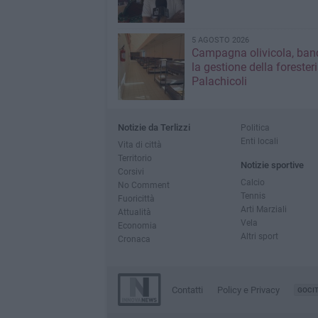
5 AGOSTO 2026
Campagna olivicola, ban
la gestione della forester
Palachicoli
Notizie da Terlizzi
Politica
Enti locali
Vita di città
Territorio
Notizie sportive
Corsivi
Calcio
No Comment
Tennis
Fuoricittà
Arti Marziali
Attualità
Vela
Economia
Altri sport
Cronaca
Contatti
Policy e Privacy
GOCI