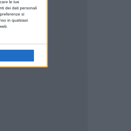
icare le tue
ti dei dati personali
 preferenze si
nso in qualsiasi
 web.