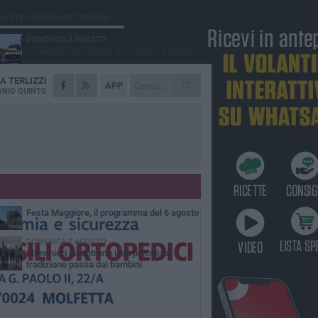
Ù LETTI QUESTA SETTIMANA
DOMENICA 2 AGOSTO
Incidente sulla SP231 tra Terlizzi e Bitonto
DA
TERLIZZI
LUNEDÌ 3 AGOSTO
APP
Gatto senza vita sul marciapiede: macabro
NIO QUINTO
ritrovamento in viale dei Lilium
GIOVEDÌ 6 AGOSTO
A Terlizzi nasce il comitato di Futuro
Nazionale
MARTEDÌ 4 AGOSTO
Mini Carro, una tradizione che guarda al
futuro
GIOVEDÌ 6 AGOSTO
Festa Maggiore, il programma del 6 agosto
DOMENICA 2 AGOSTO
I timonieri incontrano i più piccoli: la
tradizione passa dai bambini