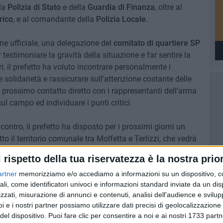
lla
Polizia di Stato
e della
Guardia di Finanza
, oltre al
rico
, e al comandante della
Polizia Locale
.
ne ufficiale, una delegazione del
comitato di quartiere SP
 testimoniare la gravità della situazione e far sentire la
i, il prefetto ha voluto incontrare personalmente i
e solidarietà e rassicurare sull'attenzione costante delle
n prossimo contatto diretto con i rappresentanti dell'arma
ul campo ed individuare i punti critici.
contro, il prefetto ha disposto per i prossimi giorni un
o il territorio comunale tra Molfetta e Terlizzi, che vedrà
a
Polizia di Stato
e dell'
Arma dei Carabinieri
. ​In attesa che
l rispetto della tua riservatezza è la nostra prior
lementati con l'incremento delle pattuglie sperato, il
ramente autofinanziato dai cittadini e affidato alla
artner
memorizziamo e/o accediamo a informazioni su un dispositivo, c
ali, come identificatori univoci e informazioni standard inviate da un di
garantire una protezione ancora più capillare del
zzati, misurazione di annunci e contenuti, analisi dell'audience e svilupp
i e i nostri partner possiamo utilizzare dati precisi di geolocalizzazione 
del dispositivo. Puoi fare clic per consentire a noi e ai nostri 1733 partn
nico riguarda il divario tra i reati percepiti e quelli