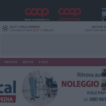
PI
26.5
°C
CIELO SERENO
NOTIZIE 
33.5°
OGGI MIN
25°
MAX
A
TERLIZZI
DIRETTORE
ANTO
IREPORT
METEO
VIDEO