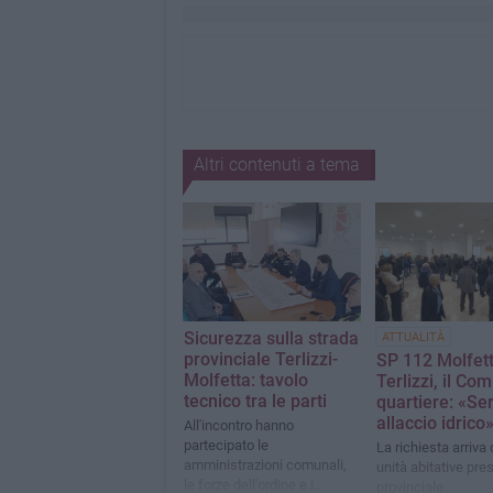
Altri contenuti a tema
Sicurezza sulla strada
ATTUALITÀ
provinciale Terlizzi-
SP 112 Molfett
Molfetta: tavolo
Terlizzi, il Com
tecnico tra le parti
quartiere: «Se
allaccio idrico
All'incontro hanno
partecipato le
La richiesta arriva 
amministrazioni comunali,
unità abitative pres
le forze dell'ordine e i
provinciale