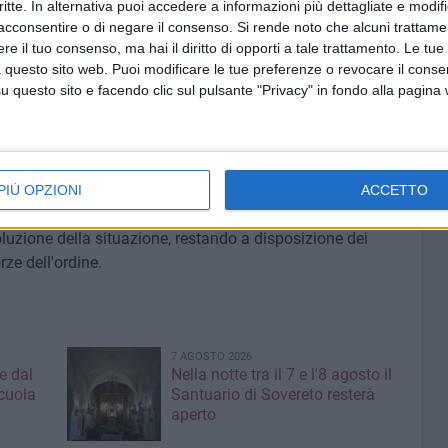
critte. In alternativa puoi accedere a informazioni più dettagliate e modif
 per furti, tentativi di furto e danneggiamenti risulta
acconsentire o di negare il consenso.
Si rende noto che alcuni trattamen
lazioni effettive dei cittadini. Attualmente, la quasi totalità
e il tuo consenso, ma hai il diritto di opporti a tale trattamento. Le tue
all'intervento degli istituti di vigilanza privata.
 questo sito web. Puoi modificare le tue preferenze o revocare il conse
questo sito e facendo clic sul pulsante "Privacy" in fondo alla pagina
o il presidente del comitato di quartiere
Maurizio de
tono la reale gravità della situazione. Questo rende
orizzare l'invio di ulteriori risorse e pattuglie permanenti.
 per ottenere la sicurezza che meritiamo».
PIÙ OPZIONI
ACCETTO
oluzione della situazione, restando a disposizione dei
orze dell'ordine.
7 AGOSTO 2026
e dal
Nella notte tra il 7 e l'8 agosto il
cuola
Santuario di Sovereto resterà
aperto