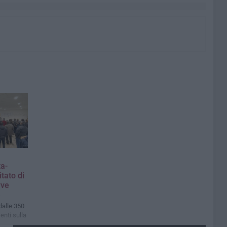
a-
itato di
rve
»
dalle 350
enti sulla