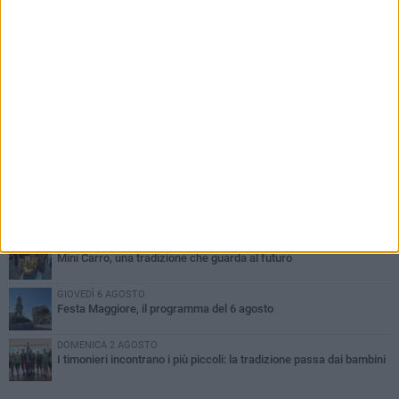
PIÙ LETTI QUESTA SETTIMANA
DOMENICA 2 AGOSTO
Incidente sulla SP231 tra Terlizzi e Bitonto
LUNEDÌ 3 AGOSTO
Gatto senza vita sul marciapiede: macabro ritrovamento in viale
dei Lilium
GIOVEDÌ 6 AGOSTO
A Terlizzi nasce il comitato di Futuro Nazionale
MARTEDÌ 4 AGOSTO
Mini Carro, una tradizione che guarda al futuro
GIOVEDÌ 6 AGOSTO
Festa Maggiore, il programma del 6 agosto
DOMENICA 2 AGOSTO
I timonieri incontrano i più piccoli: la tradizione passa dai bambini