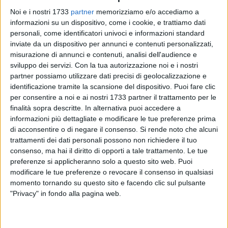
Noi e i nostri 1733
partner
memorizziamo e/o accediamo a
informazioni su un dispositivo, come i cookie, e trattiamo dati
personali, come identificatori univoci e informazioni standard
inviate da un dispositivo per annunci e contenuti personalizzati,
62
A cura di
misurazione di annunci e contenuti, analisi dell'audience e
PAOLO ALBERTO MALERBA
sviluppo dei servizi.
Con la tua autorizzazione noi e i nostri
partner possiamo utilizzare dati precisi di geolocalizzazione e
identificazione tramite la scansione del dispositivo. Puoi fare clic
per consentire a noi e ai nostri 1733 partner il trattamento per le
Si terrà lunedì 14 aprile
"Passionis Tempore",
il Concerto
finalità sopra descritte. In alternativa puoi accedere a
della banda "Millico" presso la chiesa BMV Immacolata di
informazioni più dettagliate e modificare le tue preferenze prima
Terlizzi. Questa espressione latina significa "nel tempo della
di acconsentire o di negare il consenso.
Si rende noto che alcuni
Passione", nella liturgia cristiana il termine "Passione" si
trattamenti dei dati personali possono non richiedere il tuo
riferisce alla Passione, morte e resurrezione di Gesù Cristo.
consenso, ma hai il diritto di opporti a tale trattamento. Le tue
preferenze si applicheranno solo a questo sito web. Puoi
modificare le tue preferenze o revocare il consenso in qualsiasi
L'appuntamento è alle ore 20.00, col patrocinio del
Comune
momento tornando su questo sito e facendo clic sul pulsante
di Terlizzi.
La serata, gratuita per chiunque voglia
"Privacy" in fondo alla pagina web.
partecipare, sarà utile a creare un'atmosfera di riflessione e
di devozione che conduce all'arrivo della Santa Pasqua.
L'evento sarà completato da proiezioni video, e letture per