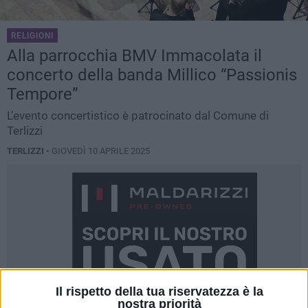
RELIGIONI
Alla parrocchia BMV Immacolata il
concerto della banda Millico “Passionis
Tempore”
L’evento concertistico è patrocinato dal Comune di
Terlizzi
TERLIZZI -
GIOVEDÌ 10 APRILE 2025
Il rispetto della tua riservatezza è la
nostra priorità