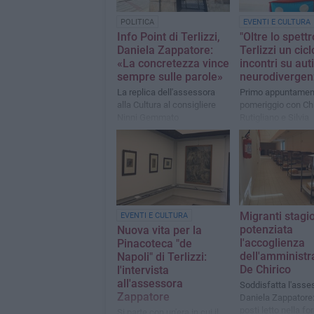
POLITICA
EVENTI E CULTURA
Info Point di Terlizzi,
"Oltre lo spettr
Daniela Zappatore:
Terlizzi un cicl
«La concretezza vince
incontri su au
sempre sulle parole»
neurodivergen
La replica dell'assessora
Primo appuntamen
alla Cultura al consigliere
pomeriggio con Ch
Ninni Gemmato
Rutigliano e Silvia
Medicamento
Migranti stagio
EVENTI E CULTURA
potenziata
Nuova vita per la
l'accoglienza
Pinacoteca "de
dell'amministr
Napoli" di Terlizzi:
De Chirico
l'intervista
all'assessora
Soddisfatta l'asse
Zappatore
Daniela Zappatore:
posti letto nella fo
Si parte con un'era in cui il