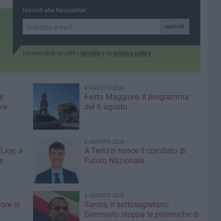
comunità»
cologici,
ed Arpal Puglia
Iscriviti alla Newsletter
Iscriviti
Iscrivendoti accetti i
termini
e la
privacy policy
6 AGOSTO 2026
e
Festa Maggiore, il programma
re
del 6 agosto
6 AGOSTO 2026
Lioy, a
A Terlizzi nasce il comitato di
e
Futuro Nazionale
5 AGOSTO 2026
ore si
Sanità, il sottosegretario
Gemmato stoppa le polemiche di