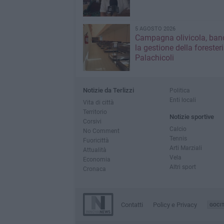
5 AGOSTO 2026
Campagna olivicola, ban
la gestione della forester
Palachicoli
Notizie da Terlizzi
Politica
Enti locali
Vita di città
Territorio
Notizie sportive
Corsivi
Calcio
No Comment
Tennis
Fuoricittà
Arti Marziali
Attualità
Vela
Economia
Altri sport
Cronaca
Contatti
Policy e Privacy
GOCI