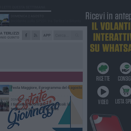
Ù LETTI QUESTA SETTIMANA
DOMENICA 2 AGOSTO
Incidente sulla SP231 tra Terlizzi e Bitonto
DA
TERLIZZI
LUNEDÌ 3 AGOSTO
APP
Gatto senza vita sul marciapiede: macabro
NIO QUINTO
ritrovamento in viale dei Lilium
GIOVEDÌ 6 AGOSTO
A Terlizzi nasce il comitato di Futuro
Nazionale
MARTEDÌ 4 AGOSTO
Mini Carro, una tradizione che guarda al
futuro
GIOVEDÌ 6 AGOSTO
Festa Maggiore, il programma del 6 agosto
DOMENICA 2 AGOSTO
I timonieri incontrano i più piccoli: la
tradizione passa dai bambini