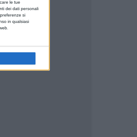
icare le tue
ti dei dati personali
 preferenze si
nso in qualsiasi
 web.