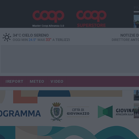
PI
34
°C
CIELO SERENO
NOTIZIE 
33°
OGGI MIN
24.5°
MAX
A
TERLIZZI
DIRETTORE
ANTO
IREPORT
METEO
VIDEO