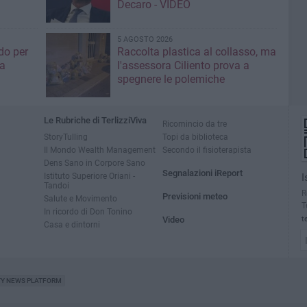
Decaro - VIDEO
5 AGOSTO 2026
do per
Raccolta plastica al collasso, ma
ia
l'assessora Ciliento prova a
spegnere le polemiche
Le Rubriche di TerlizziViva
Ricomincio da tre
StoryTulling
Topi da biblioteca
Il Mondo Wealth Management
Secondo il fisioterapista
Dens Sano in Corpore Sano
Segnalazioni iReport
Istituto Superiore Oriani -
I
Tandoi
R
Previsioni meteo
Salute e Movimento
T
In ricordo di Don Tonino
Video
t
Casa e dintorni
TY NEWS PLATFORM