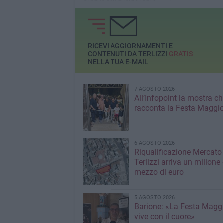
servizi medici e psi
polo museale sarà gestito
cohousing
dalla Cooperativa FeArT
RICEVI AGGIORNAMENTI E
CONTENUTI DA TERLIZZI
GRATIS
NELLA TUA E-MAIL
7 AGOSTO 2026
All’Infopoint la mostra ch
racconta la Festa Maggio
6 AGOSTO 2026
Riqualificazione Mercato 
Terlizzi arriva un milione 
mezzo di euro
5 AGOSTO 2026
Barione: «La Festa Maggi
vive con il cuore»