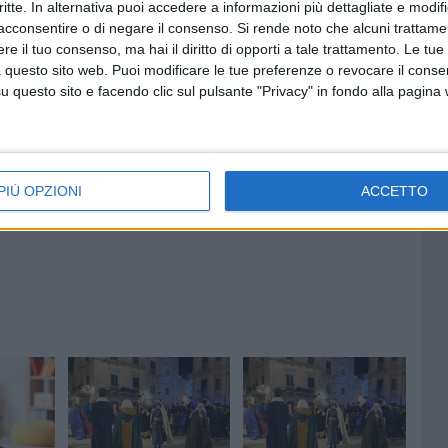
critte. In alternativa puoi accedere a informazioni più dettagliate e modif
acconsentire o di negare il consenso.
Si rende noto che alcuni trattamen
TTURA TERLIZZI
e il tuo consenso, ma hai il diritto di opporti a tale trattamento. Le tue
 questo sito web. Puoi modificare le tue preferenze o revocare il conse
7 AGOSTO 2026
questo sito e facendo clic sul pulsante "Privacy" in fondo alla pagina
e dal
Nella notte tra il 7 e l'8 agosto il
 scuola
Santuario di Sovereto resterà
aperto
PIÙ OPZIONI
ACCETTO