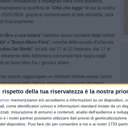
ttadini consapevoli e impegnati nella cosa pubblica.
i mantenere la qualifica di
"Città che legge"
di cui la nostra
24-2025-2026: grazie al conferimento di tale etichetta, sarà
 di finanziamento.
 libro e una lettura"
saranno alcuni studenti degli istituti
do"
e
"Bosco-Moro-Fiore"
, nonché delle scuola d'infanzia
ardino Dei Bimbi"
. Infatti, dal 17 al 22 febbraio, dal 17 al
e itinerante della biblioteca comunale farà tappa negli
di un buon libro fra i giovani allievi.
 potuto raggiungere un risultato idoneo senza l'aiuto
ulgazione della lettura attraverso appositi strumenti
so alquanto lungo. Attraverso la cooperativa Macramè
l rispetto della tua riservatezza è la nostra prior
avoro molto proficuo con le istituzioni scolastiche»
, spiega
artner
memorizziamo e/o accediamo a informazioni su un dispositivo, c
 politiche di comunità,
«È stato elaborato un progetto di tre
ali, come identificatori univoci e informazioni standard inviate da un di
 civile universale e gli operatori della cooperativa Macramè
zzati, misurazione di annunci e contenuti, analisi dell'audience e svilupp
di biblioteca itinerante che di volta in volta sarà
i e i nostri partner possiamo utilizzare dati precisi di geolocalizzazione 
del dispositivo. Puoi fare clic per consentire a noi e ai nostri 1733 partn