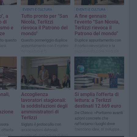
EVENTI E CULTURA
EVENTI E CULTURA
o", a
Tutto pronto per "San
A fine gennaio
o di
Nicola, Terlizzi
l'evento “San Nicola,
tismo e
rievoca il Patrono del
Terlizzi rievoca il
ze
mondo"
Patrono del mondo”
to questo
Questo pomeriggio duplice
Duplice appuntamento con
iara
appuntamento con il corteo
il corteo rievocativo e la
rievocativo e la
rappresentazione teatrale
rappresentazione teatrale
nali,
Accoglienza
Si amplia l'offerta di
lavoratori stagionali:
lettura: a Terlizzi
la soddisfazioni degli
destinati 12.669 euro
azione
amministratori di
De Chirico: «Portiamo avanti
Terlizzi
azioni concrete che
rafforzano i luoghi dove
ssora
Siglato il protocollo con
crescono idee, si sviluppano
 ottanta
associazioni datoriali,
passioni e si identifica la
resteria,
sindacati, Prefettura di Bari