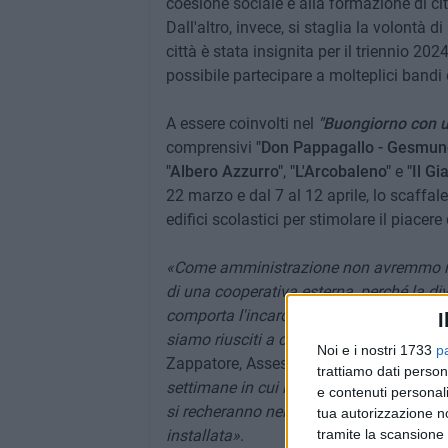
coesione sociale e alla formazione di ci
Dall'altro, invece, si staglia la volontà d
città è stata insignita per il triennio 20
possibile partecipare a molteplici bandi
A essere coinvolti nel
"Buongiorno con un
comprensivi
"Don Pappagallo - Gesmun
"Albero Azzurro"
,
"L'Arcobaleno"
e
"Il Gi
22 marzo e dal 7 al 12 aprile, lo scaffal
edifici scolastici per stimolare il piacere 
«Come amministrazione non avremmo mai
di una cooperativa esterna, perché la div
comporta l'incardinamento di un proces
I
siamo riusciti a costituire un tavolo di l
Noi e i nostri 1733
p
Zappatore, Assessora alla cultura e alle
trattiamo dati person
settimane in cui i volontari del Servizio
e contenuti personali
si recheranno nelle scuole con una sorta 
tua autorizzazione no
tramite la scansione 
installata»
.