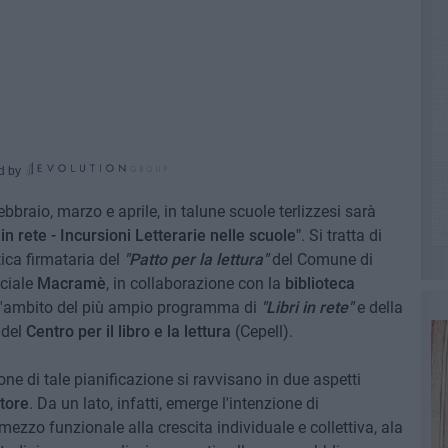
d by
bbraio, marzo e aprile, in talune scuole terlizzesi sarà
in rete - Incursioni Letterarie nelle scuole"
. Si tratta di
ica firmataria del
"Patto per la lettura"
del Comune di
ociale
Macramè
, in collaborazione con la
biblioteca
ll'ambito del più ampio programma di
"Libri in rete"
e della
del
Centro per il libro e la lettura
(Cepell).
e di tale pianificazione si ravvisano in due aspetti
tore
. Da un lato, infatti, emerge l'intenzione di
mezzo funzionale alla crescita individuale e collettiva, ala