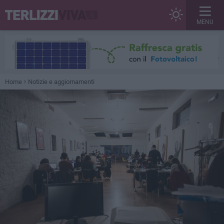
MENU
Home
Notizie e aggiornamenti