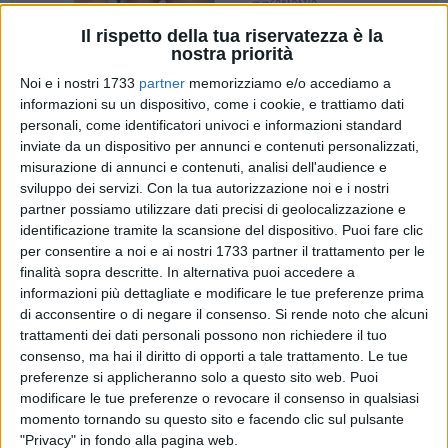
Il rispetto della tua riservatezza è la
nostra priorità
3
A cura di
Noi e i nostri 1733
partner
memorizziamo e/o accediamo a
PAOLO ALBERTO MALERBA
informazioni su un dispositivo, come i cookie, e trattiamo dati
personali, come identificatori univoci e informazioni standard
inviate da un dispositivo per annunci e contenuti personalizzati,
misurazione di annunci e contenuti, analisi dell'audience e
Si terrà presso il
Mat Laboratorio Urbano
, sito in via Macello,
sviluppo dei servizi.
Con la tua autorizzazione noi e i nostri
a Terlizzi, un importante workshop gratuito dedicato alla
partner possiamo utilizzare dati precisi di geolocalizzazione e
fotografia, e alla curatela artistica.
identificazione tramite la scansione del dispositivo. Puoi fare clic
L'evento dedicato, è parte delle attività del nodo Galattica di
per consentire a noi e ai nostri 1733 partner il trattamento per le
Terlizzi, finanziato dalla Regione Puglia.
finalità sopra descritte. In alternativa puoi accedere a
Il nodo Galattica di Terlizzi, promuove una rete regionale di
informazioni più dettagliate e modificare le tue preferenze prima
spazi dedicati ai giovani, nata con l'obiettivo di offrire
di acconsentire o di negare il consenso.
Si rende noto che alcuni
trattamenti dei dati personali possono non richiedere il tuo
opportunità di formazione, incontro e sviluppo di
consenso, ma hai il diritto di opporti a tale trattamento. Le tue
competenze. Attraverso eventi, laboratori e iniziative
preferenze si applicheranno solo a questo sito web. Puoi
culturali, il nodo si propone come un punto di riferimento per
modificare le tue preferenze o revocare il consenso in qualsiasi
chi desidera approfondire conoscenze e sperimentare nuovi
momento tornando su questo sito e facendo clic sul pulsante
linguaggi espressivi.
"Privacy" in fondo alla pagina web.