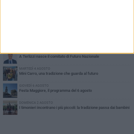
PIÙ LETTI QUESTA SETTIMANA
DOMENICA 2 AGOSTO
Incidente sulla SP231 tra Terlizzi e Bitonto
LUNEDÌ 3 AGOSTO
Gatto senza vita sul marciapiede: macabro ritrovamento in viale
dei Lilium
GIOVEDÌ 6 AGOSTO
A Terlizzi nasce il comitato di Futuro Nazionale
MARTEDÌ 4 AGOSTO
Mini Carro, una tradizione che guarda al futuro
GIOVEDÌ 6 AGOSTO
Festa Maggiore, il programma del 6 agosto
DOMENICA 2 AGOSTO
I timonieri incontrano i più piccoli: la tradizione passa dai bambini