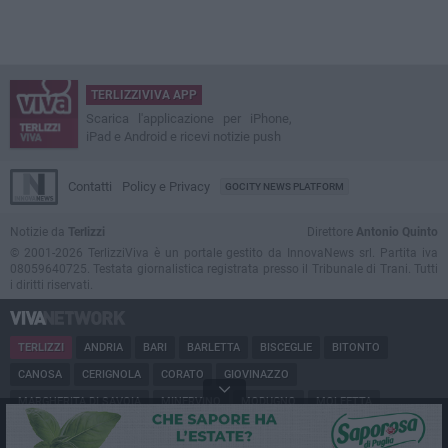
TERLIZZIVIVA APP
Scarica l'applicazione per iPhone,
iPad e Android e ricevi notizie push
Contatti
Policy e Privacy
GOCITY NEWS PLATFORM
Notizie da
Terlizzi
Direttore
Antonio Quinto
© 2001-2026 TerlizziViva è un portale gestito da InnovaNews srl. Partita iva
08059640725. Testata giornalistica registrata presso il Tribunale di Trani. Tutti
i diritti riservati.
TERLIZZI
ANDRIA
BARI
BARLETTA
BISCEGLIE
BITONTO
CANOSA
CERIGNOLA
CORATO
GIOVINAZZO
MARGHERITA DI SAVOIA
MINERVINO
MODUGNO
MOLFETTA
PUGLIA
RUVO
SAN FERDINANDO
SPINAZZOLA
TRANI