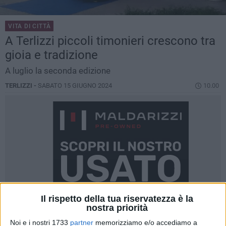
VITA DI CITTÀ
A Terlizzi piccoli timonieri crescono tra
gioia e tradizione
A luglio la seconda edizione
TERLIZZI -
SABATO 15 GIUGNO 2024
10.00
Il rispetto della tua riservatezza è la
nostra priorità
Noi e i nostri 1733
partner
memorizziamo e/o accediamo a