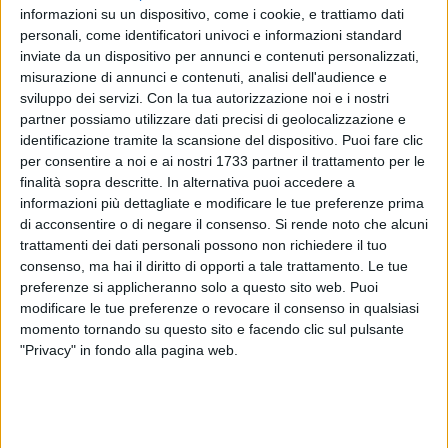
informazioni su un dispositivo, come i cookie, e trattiamo dati
personali, come identificatori univoci e informazioni standard
45
A cura di
inviate da un dispositivo per annunci e contenuti personalizzati,
FRANCESCO PITTÒ
misurazione di annunci e contenuti, analisi dell'audience e
sviluppo dei servizi.
Con la tua autorizzazione noi e i nostri
partner possiamo utilizzare dati precisi di geolocalizzazione e
In luglio (la data sarà comunicata nelle prossime settimane)
identificazione tramite la scansione del dispositivo. Puoi fare clic
per consentire a noi e ai nostri 1733 partner il trattamento per le
si terrà la seconda edizione di
"Piccoli Timonieri tra gioia e
finalità sopra descritte. In alternativa puoi accedere a
tradizione",
evento fortemente voluto dal Comitato Festa
informazioni più dettagliate e modificare le tue preferenze prima
Maggiore 2024, presieduto da Michelangelo Matacchione, e
di acconsentire o di negare il consenso.
Si rende noto che alcuni
dal maestro costruttore del piccolo carro da festa alto 5
trattamenti dei dati personali possono non richiedere il tuo
metri e 60 centimetri,
Tommaso Palmiotti.
consenso, ma hai il diritto di opporti a tale trattamento. Le tue
La festa dei bimbi timonieri e del Carro in miniatura
preferenze si applicheranno solo a questo sito web. Puoi
coinvolgerà grandi e piccini e si terrà nel tardo pomeriggio
modificare le tue preferenze o revocare il consenso in qualsiasi
momento tornando su questo sito e facendo clic sul pulsante
della prima domenica di luglio, sotto l'attenta regia di chi con
"Privacy" in fondo alla pagina web.
pazienza costruisce la piccola macchina da festa.
Quanto al programma, indiscrezioni raccontano di una serie
di eventi che ricalchino la prima edizione, ma la