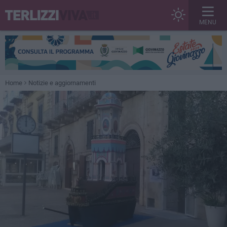
MENU
Home
Notizie e aggiornamenti