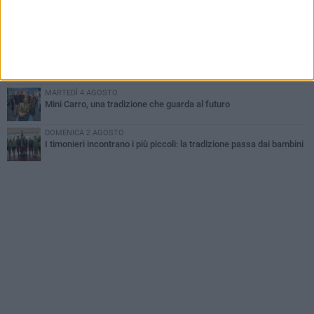
LUNEDÌ 3 AGOSTO
Gatto senza vita sul marciapiede: macabro ritrovamento in viale
dei Lilium
GIOVEDÌ 6 AGOSTO
Festa Maggiore, il programma del 6 agosto
MARTEDÌ 4 AGOSTO
Mini Carro, una tradizione che guarda al futuro
DOMENICA 2 AGOSTO
I timonieri incontrano i più piccoli: la tradizione passa dai bambini