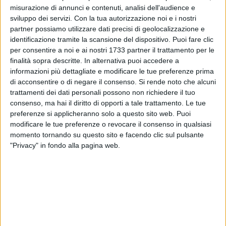
misurazione di annunci e contenuti, analisi dell'audience e
sviluppo dei servizi.
Con la tua autorizzazione noi e i nostri
partner possiamo utilizzare dati precisi di geolocalizzazione e
identificazione tramite la scansione del dispositivo. Puoi fare clic
61
A cura di
per consentire a noi e ai nostri 1733 partner il trattamento per le
PAOLO ALBERTO MALERBA
finalità sopra descritte. In alternativa puoi accedere a
informazioni più dettagliate e modificare le tue preferenze prima
di acconsentire o di negare il consenso.
Si rende noto che alcuni
trattamenti dei dati personali possono non richiedere il tuo
Si è tenuta nella serata di giovedì 23 ottobre a partire dalle
consenso, ma hai il diritto di opporti a tale trattamento. Le tue
ore 18.30, l'inaugurazione della nuova sede della
preferenze si applicheranno solo a questo sito web. Puoi
Cooperativa Cooperagri,
in via Diaz 80c, realtà che conta
modificare le tue preferenze o revocare il consenso in qualsiasi
momento tornando su questo sito e facendo clic sul pulsante
circa mille associati e quindici pozzi artesiani di propria
"Privacy" in fondo alla pagina web.
gestione e che rappresenta oggi la più grande cooperativa
irrigua d'Europa.
L'obiettivo è quello di rilanciare l'irrigazione e la sostenibilità
in un territorio sempre più messo alla prova da lunghi periodi
di siccità, offrendo una risposta concreta al settore primario
locale.