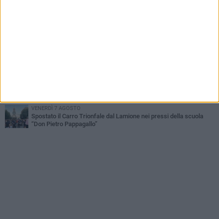
Gatto senza vita sul marciapiede: macabro ritrovamento in viale
dei Lilium
GIOVEDÌ 6 AGOSTO
Festa Maggiore, il programma del 6 agosto
MARTEDÌ 4 AGOSTO
Mini Carro, una tradizione che guarda al futuro
DOMENICA 2 AGOSTO
Incidente sulla SP231 tra Terlizzi e Bitonto
VENERDÌ 7 AGOSTO
Spostato il Carro Trionfale dal Lamione nei pressi della scuola
“Don Pietro Pappagallo”