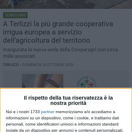
TERRITORIO
A Terlizzi la più grande cooperativa
irrigua europea a servizio
dell’agricoltura del territorio
Inaugurata la nuova sede della Cooperagri con circa
mille associati
TERLIZZI -
DOMENICA 26 OTTOBRE 2025
Il rispetto della tua riservatezza è la
nostra priorità
Noi e i nostri 1733
partner
memorizziamo e/o accediamo a
informazioni su un dispositivo, come i cookie, e trattiamo dati
personali, come identificatori univoci e informazioni standard
inviate da un dispositivo per annunci e contenuti personalizzati,