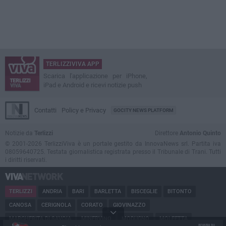
TERLIZZIVIVA APP
Scarica l'applicazione per iPhone,
iPad e Android e ricevi notizie push
Contatti
Policy e Privacy
GOCITY NEWS PLATFORM
Notizie da
Terlizzi
Direttore
Antonio Quinto
© 2001-2026 TerlizziViva è un portale gestito da InnovaNews srl. Partita iva
08059640725. Testata giornalistica registrata presso il Tribunale di Trani. Tutti
i diritti riservati.
TERLIZZI
ANDRIA
BARI
BARLETTA
BISCEGLIE
BITONTO
CANOSA
CERIGNOLA
CORATO
GIOVINAZZO
MARGHERITA DI SAVOIA
MINERVINO
MODUGNO
MOLFETTA