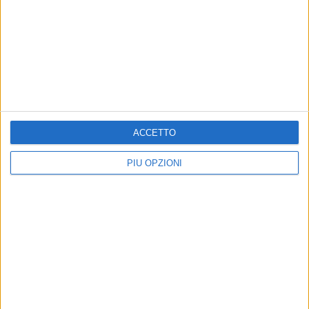
TERLIZZI - 9 MARZO 2016
Furti nelle campagne e nelle serre, l'allarme dei
produttori agricoli
Precedente
1
2
...
208
209
210
211
212
ACCETTO
...
Successiva
PIÙ OPZIONI