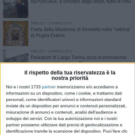
REPORTAGE: Il cimitero degli orrori, tutte le foto
TERLIZZI - 17 MARZO 2016
Festa della Madonna di Sovereto nella "vetrina"
di Puglia Events
TERLIZZI - 16 MARZO 2016
Palasport di Largo Torino, ecco le primissime
immagini del maxi graffito
Il rispetto della tua riservatezza è la
nostra priorità
TERLIZZI - 15 MARZO 2016
Una nuova "pelle" per il Palasport: l'artista Millo
Noi e i nostri 1733
partner
memorizziamo e/o accediamo a
è al lavoro (FOTO)
informazioni su un dispositivo, come i cookie, e trattiamo dati
personali, come identificatori univoci e informazioni standard
inviate da un dispositivo per annunci e contenuti personalizzati,
TERLIZZI - 15 MARZO 2016
misurazione di annunci e contenuti, analisi dell'audience e
Cimitero, rifiuti e sporcizia: cittadini costretti al
sviluppo dei servizi.
Con la tua autorizzazione noi e i nostri
fai da te
partner possiamo utilizzare dati precisi di geolocalizzazione e
identificazione tramite la scansione del dispositivo. Puoi fare clic