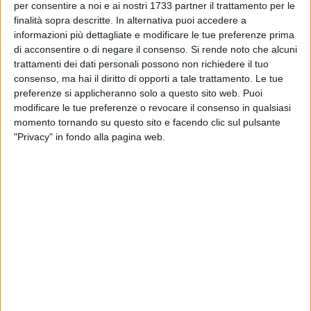
TERLIZZI - 15 MARZO 2016
per consentire a noi e ai nostri 1733 partner il trattamento per le
Menù non adatto ai bambini. Mensa
finalità sopra descritte. In alternativa puoi accedere a
scolastica, si riunisce la terza commissione
informazioni più dettagliate e modificare le tue preferenze prima
di acconsentire o di negare il consenso.
Si rende noto che alcuni
trattamenti dei dati personali possono non richiedere il tuo
TERLIZZI - 14 MARZO 2016
consenso, ma hai il diritto di opporti a tale trattamento. Le tue
Raccolta rifiuti porta a porta, tocca a via Piave
e dintorni
preferenze si applicheranno solo a questo sito web. Puoi
modificare le tue preferenze o revocare il consenso in qualsiasi
momento tornando su questo sito e facendo clic sul pulsante
TERLIZZI - 14 MARZO 2016
"Privacy" in fondo alla pagina web.
Ospedale, l'Anci Puglia convoca i sindaci per
discutere del piano di riordino
TERLIZZI - 14 MARZO 2016
Di Tria: "La chiusura del Sarcone non è un
fulmine caduto a ciel sereno"
TERLIZZI - 14 MARZO 2016
"No Triv" Terlizzi in campo per dire no alle
trivelle in Adriatico