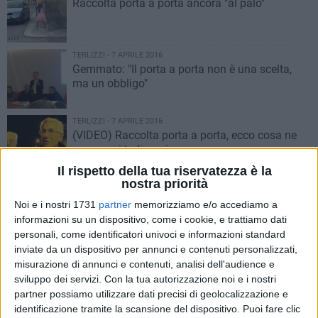
Raccolta porta a porta ancora "al palo"
TERLIZZI - 7 APRILE 2016
Gemmato: "Il porta a porta non è una scelta,
ma un obbligo"
TERLIZZI - 7 APRILE 2016
(VIDEO) Raccolta porta a porta, ecco cosa ne
pensano i terlizzesi
Il rispetto della tua riservatezza è la
nostra priorità
TERLIZZI - 6 APRILE 2016
Un altro tesoro storico emerge dal sottosuolo
Noi e i nostri 1731
partner
memorizziamo e/o accediamo a
del borgo antico
informazioni su un dispositivo, come i cookie, e trattiamo dati
personali, come identificatori univoci e informazioni standard
inviate da un dispositivo per annunci e contenuti personalizzati,
TERLIZZI - 6 APRILE 2016
misurazione di annunci e contenuti, analisi dell'audience e
E questa voi la chiamate raccolta
sviluppo dei servizi.
Con la tua autorizzazione noi e i nostri
differenziata?
partner possiamo utilizzare dati precisi di geolocalizzazione e
identificazione tramite la scansione del dispositivo. Puoi fare clic