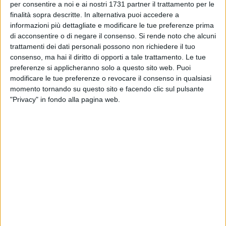
TERLIZZI - 5 APRILE 2016
per consentire a noi e ai nostri 1731 partner il trattamento per le
Il porta a porta arriva anche nel centro storico
finalità sopra descritte. In alternativa puoi accedere a
informazioni più dettagliate e modificare le tue preferenze prima
di acconsentire o di negare il consenso.
Si rende noto che alcuni
trattamenti dei dati personali possono non richiedere il tuo
TERLIZZI - 5 APRILE 2016
consenso, ma hai il diritto di opporti a tale trattamento. Le tue
Fuga di gas in Via Medici (FOTO)
preferenze si applicheranno solo a questo sito web. Puoi
modificare le tue preferenze o revocare il consenso in qualsiasi
momento tornando su questo sito e facendo clic sul pulsante
TERLIZZI - 5 APRILE 2016
"Privacy" in fondo alla pagina web.
Piano riordino ospedaliero, oggi si esprime la
commissione regionale
TERLIZZI - 5 APRILE 2016
Via Diaz come una pista da corsa, l'allarme dei
residenti
TERLIZZI - 5 APRILE 2016
Ulivi abbattuti sulla Appia-Traiana