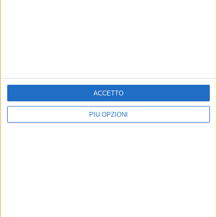
TERLIZZI - 31 MARZO 2016
ZTL, nuova stagione nuovi orari
Precedente
1
2
...
206
207
208
209
210
ACCETTO
...
Successiva
PIÙ OPZIONI